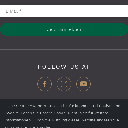
Pflichtfelder bitte ausfüllen
E-Mail
*
Jetzt anmelden
FOLLOW US AT
Diese Seite verwendet Cookies für funktionale und analytische
Zwecke. Lesen Sie unsere Cookie-Richtlinien für weitere
ZEGG Hotels & Stores AG, Samnaun Dorf, CH-7563
Informationen. Durch die Nutzung dieser Website erklären Sie
Samnaun, Schweiz
sich damit einverstanden.