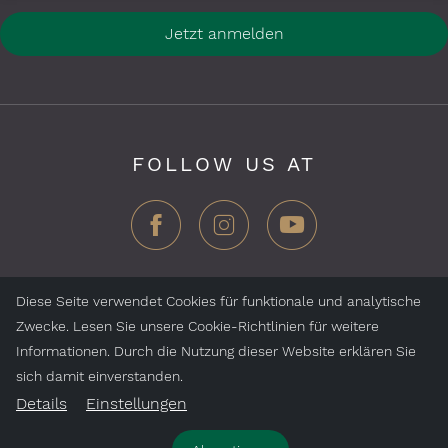
Jetzt anmelden
FOLLOW US AT
Diese Seite verwendet Cookies für funktionale und analytische
Zwecke. Lesen Sie unsere Cookie-Richtlinien für weitere
ZEGG Hotels & Stores AG, Samnaun Dorf, CH-7563
Informationen. Durch die Nutzung dieser Website erklären Sie
Samnaun, Schweiz
sich damit einverstanden.
Details
Einstellungen
Jobs
Impressum
Datenschutz