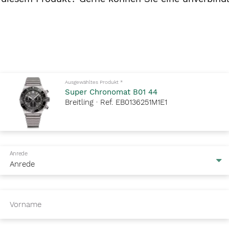
Pflichtfelder bitte ausfüllen
Ausgewähltes Produkt
*
Super Chronomat B01 44
Breitling · Ref. EB0136251M1E1
Anrede
Vorname