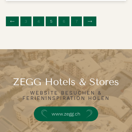
3
4
5
(aktuelle Seite)
6
7
ZEGG Hotels & Stores
WEBSITE BESUCHEN &
FERIENINSPIRATION HOLEN
www.zegg.ch