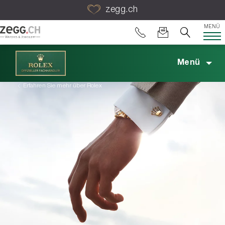
Table Of Content
zegg.ch
MENÜ
Menü
Erfahren Sie mehr über Rolex