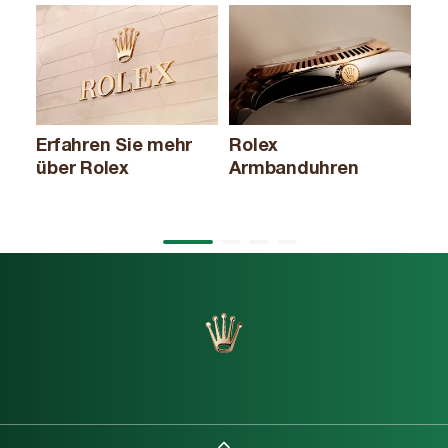
Erfahren Sie mehr
Rolex
Ne
über Rolex
Armbanduhren
1
2
3
4