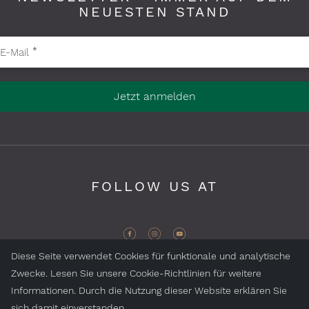
NEUESTEN STAND
ichtfelder bitte ausfüllen
E-Mail
*
Jetzt anmelden
FOLLOW US AT
Diese Seite verwendet Cookies für funktionale und analytische
Zwecke. Lesen Sie unsere Cookie-Richtlinien für weitere
Informationen. Durch die Nutzung dieser Website erklären Sie
ZEGG Hotels & Stores AG, Samnaun Dorf, CH-7563
sich damit einverstanden.