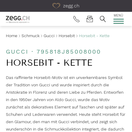
Table Of Content
zegg.ch
MENÜ
Home
Schmuck
Gucci
Horsebit
Horsebit - Kette
GUCCI · 795818J85008000
HORSEBIT - KETTE
Das raffinierte Horsebit-Motiv ist ein unverkennbares Symbol
der Tradition von Gucci und wurde inspiriert durch die
Aristokratie in Florenz und deren Liebe zu Pferden. Entworfen
in den 1950er Jahren von Aldo Gucci, wurde das Motiv
zunächst als dekoratives Element auf Taschen und später auf
Schuhen und Lederwaren verwendet. Heute steht Horsebit für
den Glamour, den man mit Gucci verbindet, und zeigt sich
wunderschön in die Schmuckkollektion integriert, die dadurch