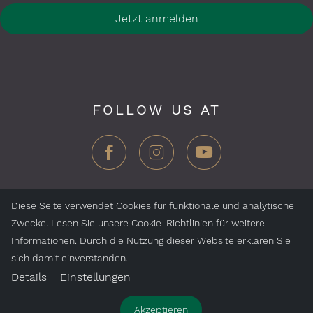
Jetzt anmelden
FOLLOW US AT
Diese Seite verwendet Cookies für funktionale und analytische
Zwecke. Lesen Sie unsere Cookie-Richtlinien für weitere
ZEGG Hotels & Stores AG, Samnaun Dorf, CH-7563
Informationen. Durch die Nutzung dieser Website erklären Sie
Samnaun, Schweiz
sich damit einverstanden.
Details
Einstellungen
Jobs
Impressum
Datenschutz
Akzeptieren