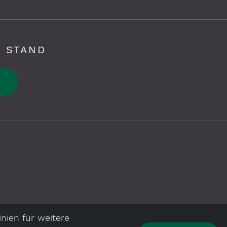
 STAND
nien für weitere