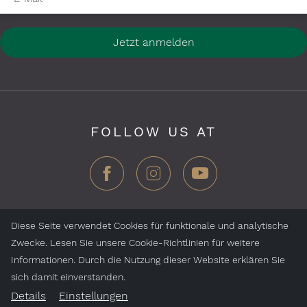
Jetzt anmelden
FOLLOW US AT
Diese Seite verwendet Cookies für funktionale und analytische
Zwecke. Lesen Sie unsere Cookie-Richtlinien für weitere
ZEGG Hotels & Stores AG, Samnaun Dorf, CH-7563
Informationen. Durch die Nutzung dieser Website erklären Sie
Samnaun, Schweiz
sich damit einverstanden.
Details
Einstellungen
Jobs
Impressum
Datenschutz