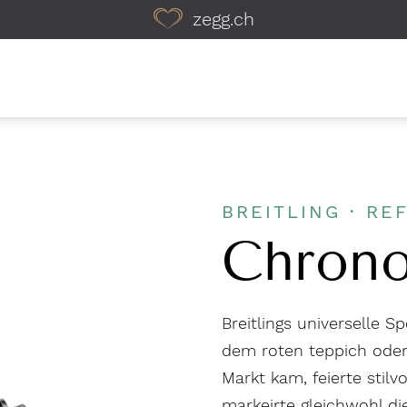
zegg.ch
BREITLING · REF
Chrono
Breitlings universelle S
dem roten teppich oder
Markt kam, feierte stilv
markeirte gleichwohl d