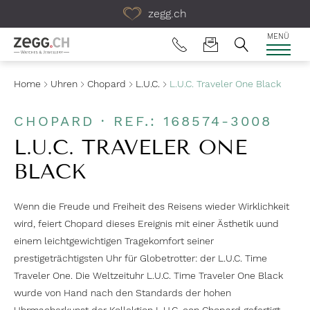
Table Of Content
zegg.ch
MENÜ
Home
Uhren
Chopard
L.U.C.
L.U.C. Traveler One Black
CHOPARD · REF.: 168574-3008
L.U.C. TRAVELER ONE
BLACK
Wenn die Freude und Freiheit des Reisens wieder Wirklichkeit
wird, feiert Chopard dieses Ereignis mit einer Ästhetik uund
einem leichtgewichtigen Tragekomfort seiner
prestigeträchtigsten Uhr für Globetrotter: der L.U.C. Time
Traveler One. Die Weltzeituhr L.U.C. Time Traveler One Black
wurde von Hand nach den Standards der hohen