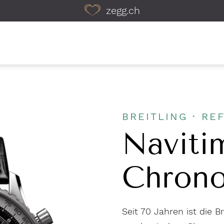
zegg.ch
BREITLING · REF
Naviti
Chrono
Seit 70 Jahren ist die B