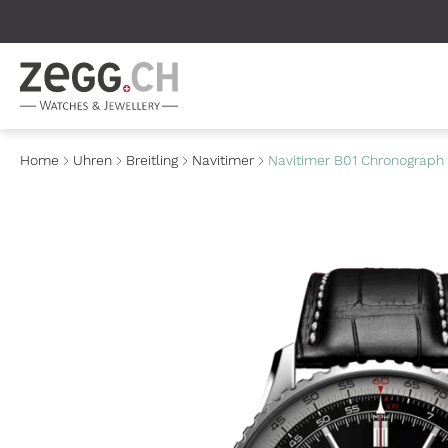
Table Of Content
Home
Uhren
Breitling
Navitimer
Navitimer B01 Chronograph