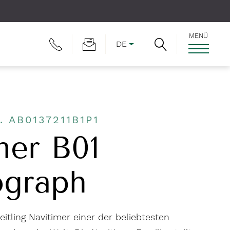
MENÜ
DE
. AB0137211B1P1
mer B01
graph
reitling Navitimer einer der beliebtesten