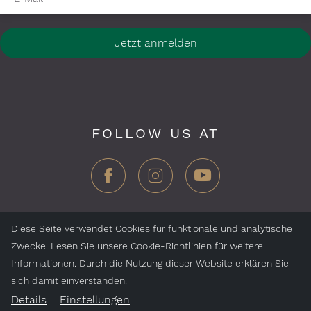
Jetzt anmelden
FOLLOW US AT
Diese Seite verwendet Cookies für funktionale und analytische
Zwecke. Lesen Sie unsere Cookie-Richtlinien für weitere
ZEGG Hotels & Stores AG, Samnaun Dorf, CH-7563
Informationen. Durch die Nutzung dieser Website erklären Sie
Samnaun, Schweiz
sich damit einverstanden.
Details
Einstellungen
Jobs
Impressum
Datenschutz