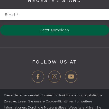
NEUESTEN STAND
Pflichtfelder bitte ausfüllen
E-Mail
*
Jetzt anmelden
FOLLOW US AT
Diese Seite verwendet Cookies für funktionale und analytische
Zwecke. Lesen Sie unsere Cookie-Richtlinien für weitere
ZEGG Hotels & Stores AG, Samnaun Dorf, CH-7563
Informationen. Durch die Nutzung dieser Website erklären Sie