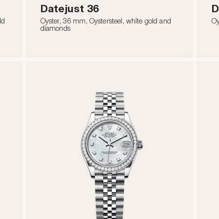
Datejust 36
D
ld
Oyster, 36 mm, Oystersteel, white gold and
Oy
diamonds