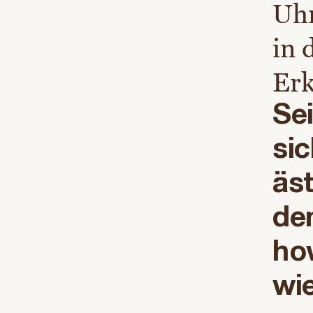
Uhr
in 
Erk
Sei
sic
äs
de
ho
wi