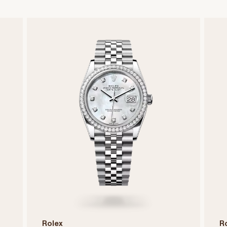
Rolex
R