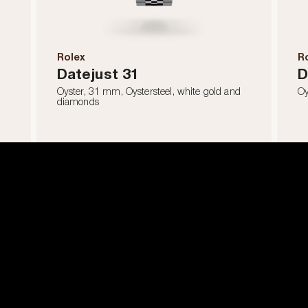
Rolex
R
Datejust 31
D
Oyster, 31 mm, Oystersteel, white gold and
Oy
diamonds