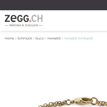
Table Of Content
Home
Schmuck
Gucci
Horsebit
Horsebit Armband