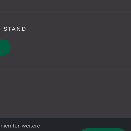
 STAND
nien für weitere