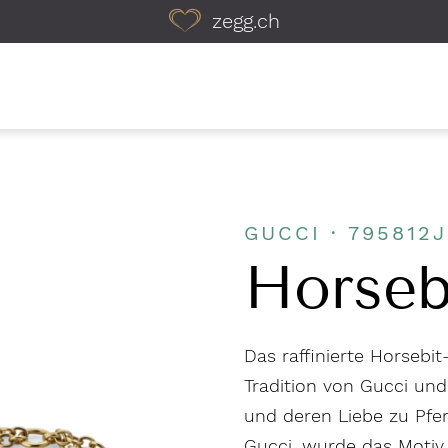
zegg.ch
GUCCI · 795812
Horseb
Das raffinierte Horsebi
Tradition von Gucci und 
und deren Liebe zu Pfe
Gucci, wurde das Motiv