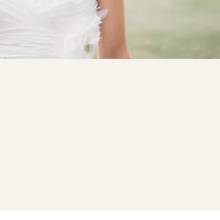
Lorem ipsum dolor sit
sed diam nonumy eirmod