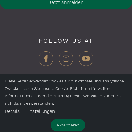
Jetzt anmelden
FOLLOW US AT
Diese Seite verwendet Cookies für funktionale und analytische
Zwecke. Lesen Sie unsere Cookie-Richtlinien für weitere
ZEGG Hotels & Stores AG, Samnaun Dorf, CH-7563
Informationen. Durch die Nutzung dieser Website erklären Sie
Samnaun, Schweiz
sich damit einverstanden.
Details
Einstellungen
Jobs
Impressum
Datenschutz
Akzeptieren