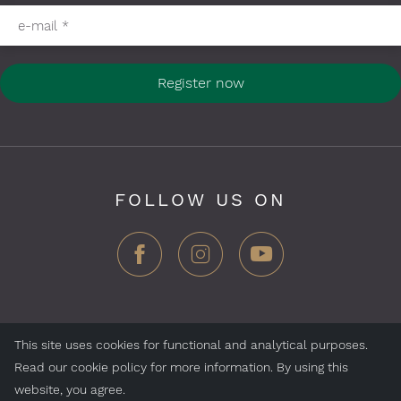
Please fill in required fields
e-mail
*
Register now
FOLLOW US ON
This site uses cookies for functional and analytical purposes.
ZEGG Hotels & Store AG, Samnaun village, CH-7563
Read our cookie policy for more information. By using this
Samnaun, Switzerland
website, you agree.