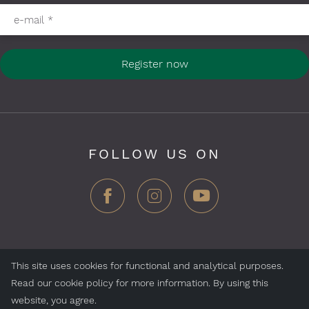
Please fill in required fields
e-mail
*
Register now
FOLLOW US ON
This site uses cookies for functional and analytical purposes.
ZEGG Hotels & Store AG, Samnaun village, CH-7563
Read our cookie policy for more information. By using this
Samnaun, Switzerland
website, you agree.